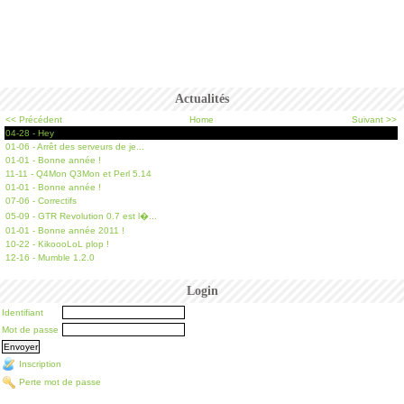
Actualités
<< Précédent
Home
Suivant >>
04-28 - Hey
01-06 - Arrêt des serveurs de je...
01-01 - Bonne année !
11-11 - Q4Mon Q3Mon et Perl 5.14
01-01 - Bonne année !
07-06 - Correctifs
05-09 - GTR Revolution 0.7 est l�...
01-01 - Bonne année 2011 !
10-22 - KikoooLoL plop !
12-16 - Mumble 1.2.0
Login
Identifiant
Mot de passe
Inscription
Perte mot de passe