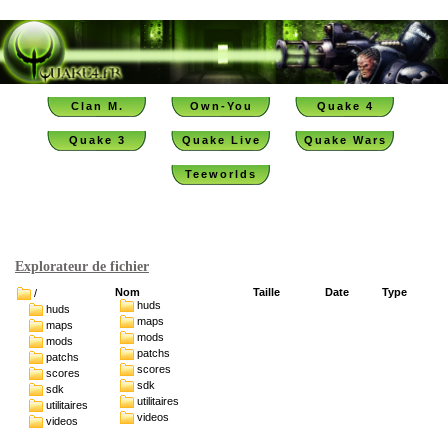
Clan M.
Own-You
Quake 4
Quake 3
Quake Live
Quake Wars
Teeworlds
Explorateur de fichier
Nom
Taille
Date
Type
/
huds
huds
maps
maps
mods
mods
patchs
patchs
scores
scores
sdk
sdk
utilitaires
utilitaires
videos
videos