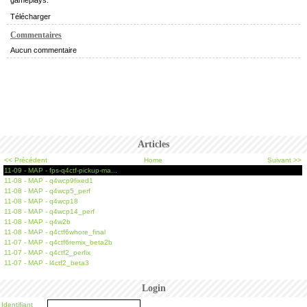
gameplays.
Télécharger
Commentaires
Aucun commentaire
Articles
<< Précédent
Home
Suivant >>
11-09 - MAP - fps-q4ctf-pickup-ma...
11-08 - MAP - q4wcp9fixed1
11-08 - MAP - q4wcp5_perf
11-08 - MAP - q4wcp18
11-08 - MAP - q4wcp14_perf
11-08 - MAP - q4w2b
11-08 - MAP - q4ctf6whore_final
11-07 - MAP - q4ctf6remix_beta2b
11-07 - MAP - q4ctf2_perfix
11-07 - MAP - l4ctf2_beta3
Login
Identifiant