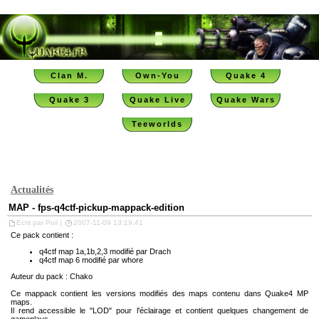
Clan M.
Own-You
Quake 4
Quake 3
Quake Live
Quake Wars
Teeworlds
Actualités
MAP - fps-q4ctf-pickup-mappack-edition
Ecrit par Poil |
2007-11-09 13:19:41
Ce pack contient :
q4ctf map 1a,1b,2,3 modifié par Drach
q4ctf map 6 modifié par whore
Auteur du pack : Chako
Ce mappack contient les versions modifiés des maps contenu dans Quake4 MP
maps.
Il rend accessible le "LOD" pour l'éclairage et contient quelques changement de