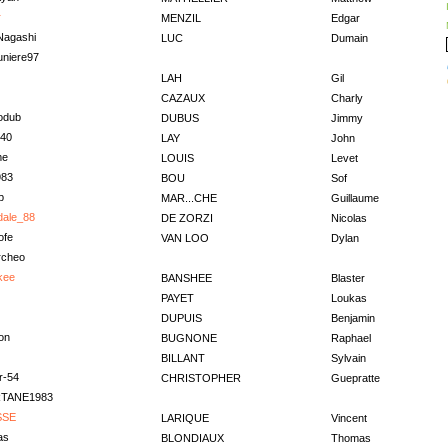
r
MENZIL
Edgar
Nagashi
LUC
Dumain
uniere97
LAH
Gil
CAZAUX
Charly
odub
DUBUS
Jimmy
40
LAY
John
me
LOUIS
Levet
983
BOU
Sof
p
MAR...CHE
Guillaume
dale_88
DE ZORZI
Nicolas
ofe
VAN LOO
Dylan
rcheo
kee
BANSHEE
Blaster
PAYET
Loukas
DUPUIS
Benjamin
on
BUGNONE
Raphael
BILLANT
Sylvain
r-54
CHRISTOPHER
Guepratte
TANE1983
SSE
LARIQUE
Vincent
as
BLONDIAUX
Thomas