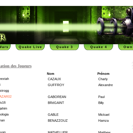
Wars
Quake Live
Quake 3
Quake 4
Own
ation des Joueurs
Nom
Prénom
eextah
CAZAUX
Charly
i
GUFFROY
Alexandre
strogg
AZAR02
GABOREAN
Paul
du16
BRéGAINT
Billy
jahim
ologia
GABLE
Mickael
man
BENAZZOUZ
Hamza
ayan
MATHELLIER
Matthew