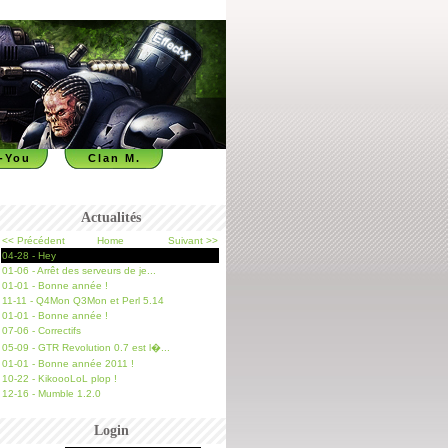
-You
Clan M.
Actualités
<< Précédent
Home
Suivant >>
04-28 - Hey
01-06 - Arrêt des serveurs de je...
01-01 - Bonne année !
11-11 - Q4Mon Q3Mon et Perl 5.14
01-01 - Bonne année !
07-06 - Correctifs
05-09 - GTR Revolution 0.7 est l�...
01-01 - Bonne année 2011 !
10-22 - KikoooLoL plop !
12-16 - Mumble 1.2.0
Login