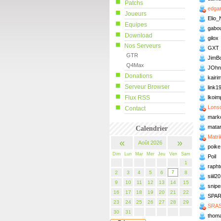
Patchs
edga
Joueurs
Elio_
Equipes
gabo
Download
gilox
Nos Serveurs
GXT
GTR
JimB
Q4Max
JOhn
Donations
kairi
Serveur Browser
link1
Flux RSS
lkoim
Lons
Contact
mark
mata
Calendrier
Matri
«
»
Août 2026
poike
Dim
Lun
Mar
Mer
Jeu
Ven
Sam
Poil
1
rapht
2
3
4
5
6
7
8
siiil20
9
10
11
12
13
14
15
snipe
16
17
18
19
20
21
22
SPAR
23
24
25
26
27
28
29
SRA
30
31
thom