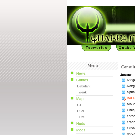
Teeworlds
Quake 
Menu
Consult
News
Joueur
Guides
666g
Alexg
Débutant
alpha
Tweak
BALT
Maps
bilou
CTF
Chris
Duel
chron
TDM
crac
Huds
Crish
Mods
dark