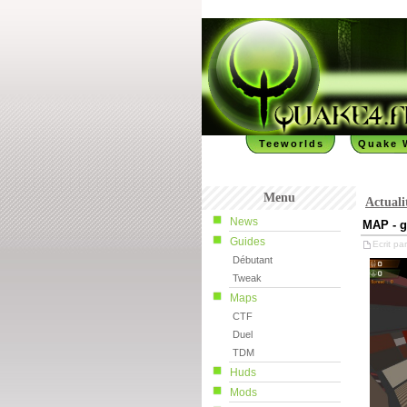
Teeworlds
Quake 
Menu
Actuali
News
MAP - 
Guides
Ecrit par
Débutant
Tweak
Maps
CTF
Duel
TDM
Huds
Mods