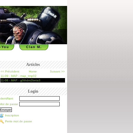
-You
Clan M.
Articles
<< Précédent
Home
Suivant >>
11-09 - MAP - map_tmp02
11-06 - MAP - g0thdm2beta3
Login
Identifiant
Mot de passe
Inscription
Perte mot de passe