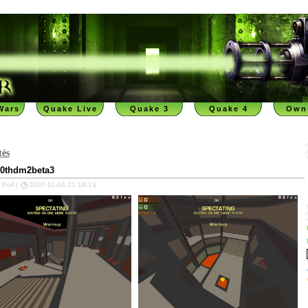
Wars
Quake Live
Quake 3
Quake 4
Own
tés
g0thdm2beta3
 Poil |
2007-11-06 21:18:13