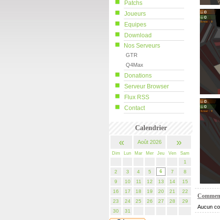
Patchs
Joueurs
Equipes
Download
Nos Serveurs
GTR
Q4Max
Donations
Serveur Browser
Flux RSS
Contact
Calendrier
«
»
Août 2026
Dim
Lun
Mar
Mer
Jeu
Ven
Sam
1
2
3
4
5
6
7
8
9
10
11
12
13
14
15
16
17
18
19
20
21
22
Comment
23
24
25
26
27
28
29
Aucun co
30
31