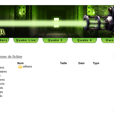
Wars
Quake Live
Quake 3
Quake 4
Own
teur de fichier
Nom
Taille
Date
Type
q4base
deos
litaires
k
ores
tchs
ds
ps
ds