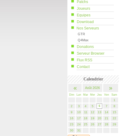
Patchs
Joueurs
Equipes
Download
Nos Serveurs
GTR
Q4Max
Donations
Serveur Browser
Flux RSS
Contact
Calendrier
«
»
Août 2026
Dim
Lun
Mar
Mer
Jeu
Ven
Sam
1
2
3
4
5
6
7
8
9
10
11
12
13
14
15
16
17
18
19
20
21
22
23
24
25
26
27
28
29
30
31