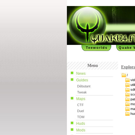
Teeworlds
Quake 
Menu
Explora
News
/
Guides
vi
uti
Débutant
sd
Tweak
sc
Maps
pa
mo
CTF
ma
Duel
hu
TDM
Huds
Mods