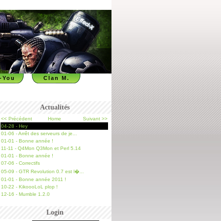
-You
Clan M.
Actualités
<< Précédent
Home
Suivant >>
04-28 - Hey
01-06 - Arrêt des serveurs de je...
01-01 - Bonne année !
11-11 - Q4Mon Q3Mon et Perl 5.14
01-01 - Bonne année !
07-06 - Correctifs
05-09 - GTR Revolution 0.7 est l�...
01-01 - Bonne année 2011 !
10-22 - KikoooLoL plop !
12-16 - Mumble 1.2.0
Login