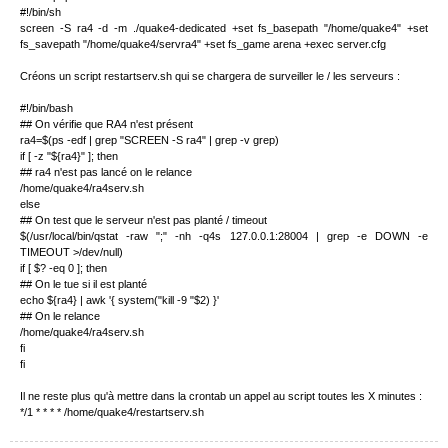
#!/bin/sh
screen -S ra4 -d -m ./quake4-dedicated +set fs_basepath "/home/quake4" +set
fs_savepath "/home/quake4/servra4" +set fs_game arena +exec server.cfg
Créons un script restartserv.sh qui se chargera de surveiller le / les serveurs :
#!/bin/bash
## On vérifie que RA4 n'est présent
ra4=$(ps -edf | grep "SCREEN -S ra4" | grep -v grep)
if [ -z "${ra4}" ]; then
## ra4 n'est pas lancé on le relance
/home/quake4/ra4serv.sh
else
## On test que le serveur n'est pas planté / timeout
$(/usr/local/bin/qstat -raw ";" -nh -q4s 127.0.0.1:28004 | grep -e DOWN -e
TIMEOUT >/dev/null)
if [ $? -eq 0 ]; then
## On le tue si il est planté
echo ${ra4} | awk '{ system("kill -9 "$2) }'
## On le relance
/home/quake4/ra4serv.sh
fi
fi
Il ne reste plus qu'à mettre dans la crontab un appel au script toutes les X minutes :
*/1 * * * * /home/quake4/restartserv.sh