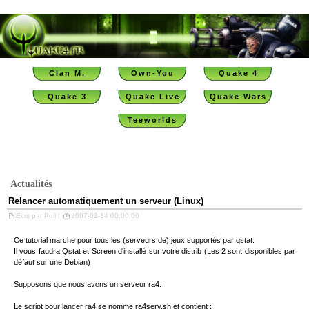
Clan M.
Own-You
Quake 4
Quake 3
Quake Live
Quake Wars
Teeworlds
Actualités
Relancer automatiquement un serveur (Linux)
Ecrit par Poil |
2007-02-14 00:00:00
Ce tutorial marche pour tous les (serveurs de) jeux supportés par qstat.
Il vous faudra Qstat et Screen d'installé sur votre distrib (Les 2 sont disponibles par
défaut sur une Debian)
Supposons que nous avons un serveur ra4.
Le script pour lancer ra4 se nomme ra4serv.sh et contient :