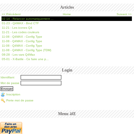
Articles
<< Précédent
Home
Suivant >>
02-14 - Relancer automatiquement ...
01-23 - Q4MAX - Bind CTF
11-21 - Les icones Q4
11-21 - Les codes couleurs
11-08 - Q4MAX - Config Type
11-08 - Q4MAX - Config Type
11-08 - Q4MAX - Config Type
11-08 - Q4MAX - Config Type (TDM)
08-28 - Les vars Q4Max
05-01 - X-Battle - Ce faire une p...
Login
Identifiant
Mot de passe
Inscription
Perte mot de passe
Menu âŒ